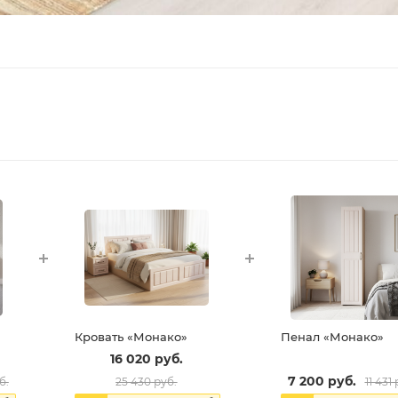
Кровать «Монако»
Пенал «Монако»
16 020
руб.
7 200
руб.
б.
25 430
руб.
11 431
р