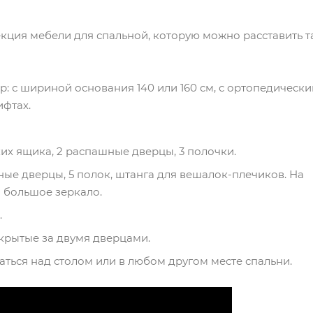
екция мебели для спальной, которую можно расставить та
ор: с шириной основания 140 или 160 см, с ортопедическ
фтах.
их ящика, 2 распашные дверцы, 3 полочки.
ные дверцы, 5 полок, штанга для вешалок-плечиков. На
 большое зеркало.
.
скрытые за двумя дверцами.
аться над столом или в любом другом месте спальни.