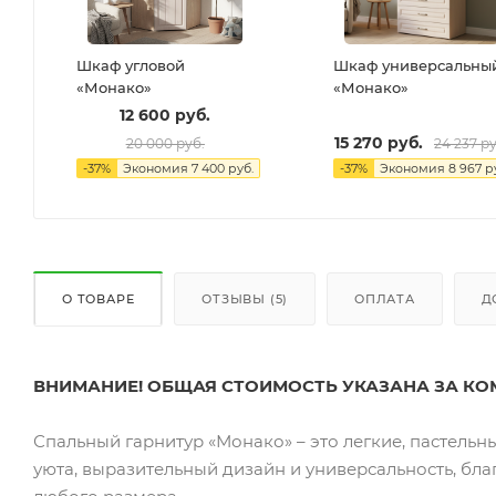
Шкаф угловой
Шкаф универсальны
«Монако»
«Монако»
12 600
руб.
15 270
руб.
20 000
руб.
24 237
ру
-
37
%
Экономия
7 400
руб.
-
37
%
Экономия
8 967
ру
О ТОВАРЕ
ОТЗЫВЫ (5)
ОПЛАТА
Д
ВНИМАНИЕ! ОБЩАЯ СТОИМОСТЬ УКАЗАНА ЗА КО
Спальный гарнитур «Монако» – это легкие, пастель
уюта, выразительный дизайн и универсальность, бл