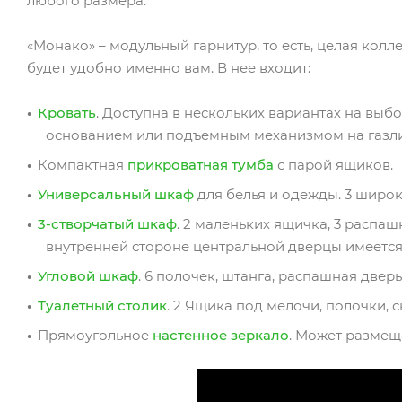
любого размера.
«Монако» – модульный гарнитур, то есть, целая колл
будет удобно именно вам. В нее входит:
Кровать
. Доступна в нескольких вариантах на выб
основанием или подъемным механизмом на газли
Компактная
прикроватная тумба
с парой ящиков.
Универсальный шкаф
для белья и одежды. 3 широк
3-створчатый шкаф
. 2 маленьких ящичка, 3 распаш
внутренней стороне центральной дверцы имеется
Угловой шкаф
. 6 полочек, штанга, распашная дверь
Туалетный столик
. 2 Ящика под мелочи, полочки, 
Прямоугольное
настенное зеркало
. Может размещ