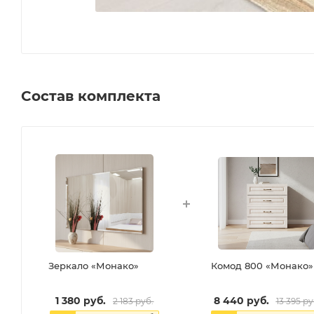
Состав комплекта
Зеркало «Монако»
Комод 800 «Монако»
1 380
руб.
8 440
руб.
2 183
руб.
13 395
ру