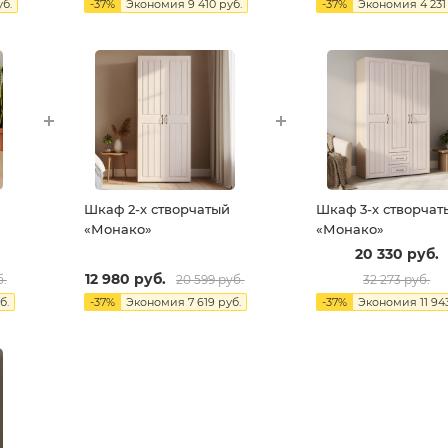
б.
-
37
%
Экономия
9 410
руб.
-
37
%
Экономия
4 231
Шкаф 2-х створчатый
Шкаф 3-х створчат
«Монако»
«Монако»
20 330
руб.
12 980
руб.
.
20 599
руб.
32 273
руб.
б.
-
37
%
Экономия
7 619
руб.
-
37
%
Экономия
11 94