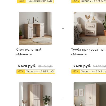
-
37
%
Экономия
803
руб.
-
37
%
Экономия
4 955
ру
Стол туалетный
Тумба прикроватная
«Монако»
«Монако»
6 620
руб.
3 420
руб.
10 515
руб.
5 432
руб
-
37
%
Экономия
3 895
руб.
-
37
%
Экономия
2 012
ру