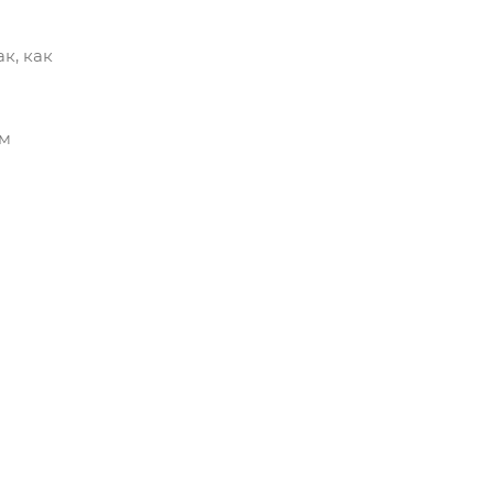
к, как
им