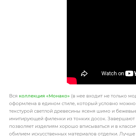
Вся
коллекция «Монако»
(в нее входит не только м
оформлена в едином стиле, который условно можно 
текстурой светлой древесины ясеня шимо и бежевы
имитирующей филенки из тонких досок. Завершают к
позволяет изделиям хорошо вписываться и в класси
обилием искусственных материалов отделки. Лучше