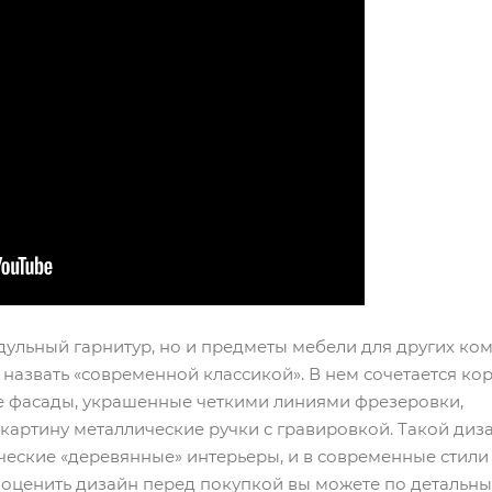
одульный гарнитур, но и предметы мебели для других ком
назвать «современной классикой». В нем сочетается кор
е фасады, украшенные четкими линиями фрезеровки,
артину металлические ручки с гравировкой. Такой диз
ческие «деревянные» интерьеры, и в современные стили
 оценить дизайн перед покупкой вы можете по детальн