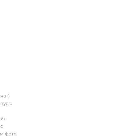
нат)
пус с
айн
 с
ым фото