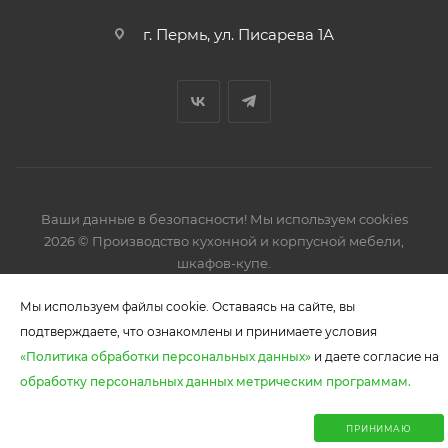
г. Пермь, ул. Писарева 1А
Ваши данные в безопасности! Мы используем cookies
2026 © Производство кухонной и корпусной мебели,
шкафов-купе.
Мы используем файлы cookie. Оставаясь на сайте, вы
подтверждаете, что ознакомлены и принимаете условия
«Политика обработки персональных данных»
и даете согласие на
В КОРЗИНУ
обработку персональных данных метрическим программам.
0
ПРИНИМАЮ
Главная
Корзина
Каталог
Акции
Отзывы