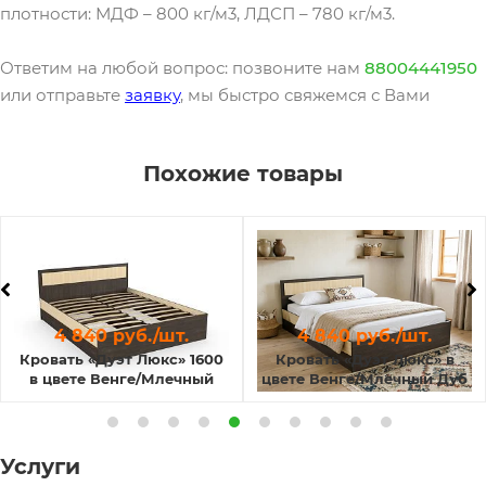
плотности: МДФ – 800 кг/м3, ЛДСП – 780 кг/м3.
Ответим на любой вопрос: позвоните нам
88004441950
или отправьте
заявку
, мы быстро свяжемся с Вами
Похожие товары
4 840 руб./шт.
4 840 руб./шт.
Кровать «Дуэт Люкс» 1600
Кровать «Дуэт Люкс» в
в цвете Венге/Млечный
цвете Венге/Млечный Дуб
Дуб
Услуги