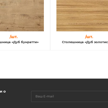
/шт.
/шт.
шница «Дуб бунратти»
Столешница «Дуб золоти
и о