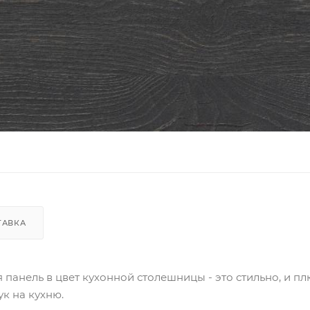
ТАВКА
 панель в цвет кухонной столешницы - это стильно, и пл
к на кухню.