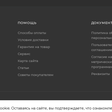
ПОМОЩЬ
ДОКУМЕН
Способы оплаты
Политика о
персональн
Условия доставки
Пользовате
Гарантия на товар
соглашение
Сервис
Согласие н
Карта сайта
метрическ
программа
Статьи
Реквизиты
Советы покупателям
okie. Оставаясь на сайте, вы подтверждаете, что ознакомл