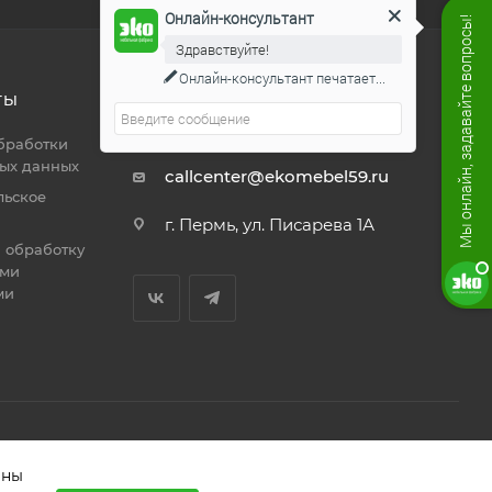
Онлайн-консультант
Мы онлайн, задавайте вопросы!
Здравствуйте!
Онлайн-консультант
печатает...
ТЫ
8 800 444 19 50
ЗАКАЗАТЬ ЗВОНОК
бработки
ых данных
callcenter@ekomebel59.ru
льское
г. Пермь, ул. Писарева 1А
а обработку
ими
ми
ены