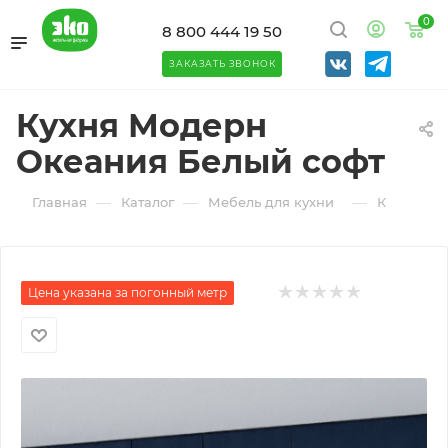
0
8 800 444 19 50
ЗАКАЗАТЬ ЗВОНОК
Кухня Модерн
Океания Белый софт
—
—
—
Главная
Каталог
Мебель для кухни
Кухонный
Цена указана за погонный метр