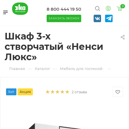
0
8 800 444 19 50
ЗАКАЗАТЬ ЗВОНОК
Шкаф 3-х
створчатый «Ненси
Люкс»
—
—
—
Главная
Каталог
Мебель для гостиной
Шкафы 
Хит
Акция
2 отзыва