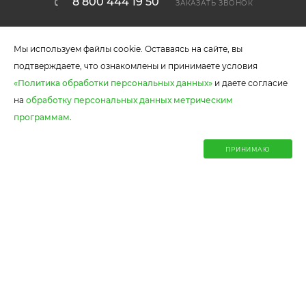
8 800 444 19 50
ЗАКАЗАТЬ ЗВОНОК
callcenter@ekomebel59.ru
Мы используем файлы cookie. Оставаясь на сайте, вы
г. Пермь, ул. Писарева 1А
подтверждаете, что ознакомлены и принимаете условия
«Политика обработки персональных данных»
и даете согласие
на
обработку персональных данных метрическим
В КОРЗИНУ
программам.
0
ПРИНИМАЮ
Главная
Корзина
Каталог
Акции
Отзывы
Ваши данные в безопасности! Мы используем cookies
2026 © Производство кухонной и корпусной мебели,
шкафов-купе.