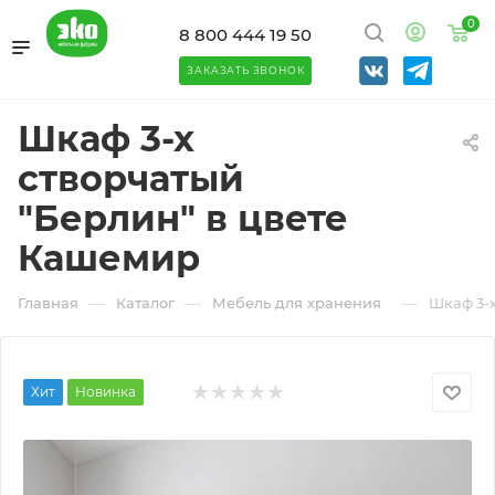
0
8 800 444 19 50
ЗАКАЗАТЬ ЗВОНОК
Шкаф 3-х
створчатый
"Берлин" в цвете
Кашемир
—
—
—
Главная
Каталог
Мебель для хранения
Шкаф 3-х
Хит
Новинка