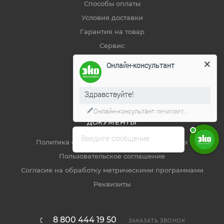
Способы оплаты
Условия доставки
Гарантия на товар
Сервис
Карта сайта
Онлайн-консультант
Статьи
Советы покупателям
Здравствуйте!
Онлайн-консультант
печатает...
ДОКУМЕНТЫ
Введите сообщение
Политика обработки персональных данных
Пользовательское соглашение
Согласие на обработку метрическими программами
Реквизиты
8 800 444 19 50
ЗАКАЗАТЬ ЗВОНОК