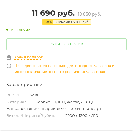
11 690
руб.
18 850
руб.
-
38
%
Экономия
7 160
руб.
В наличии
КУПИТЬ В 1 КЛИК
Хочу в подарок
Цена действительна только для интернет-магазина и
может отличаться от цен в розничных магазинах
Характеристики
Вес, кг
—
132 кг
Материал
—
Корпус - ЛДСП, Фасады - ЛДСП,
Направляющие - шариковые, Петли - стандарт
Высота/Ширина/Глубина
—
2200 х 1200 х 520