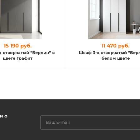
15 190 руб.
11 470 руб.
х створчатый "Берлин" в
Шкаф 3-х створчатый "Бер
цвете Графит
белом цвете
и о