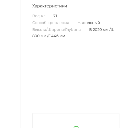
Характеристики
Вес, кг
—
71
Способ крепления
—
Напольный
Высота/Ширина/Глубина
—
В 2020 мм /Ш
800 мм /Г 446 мм