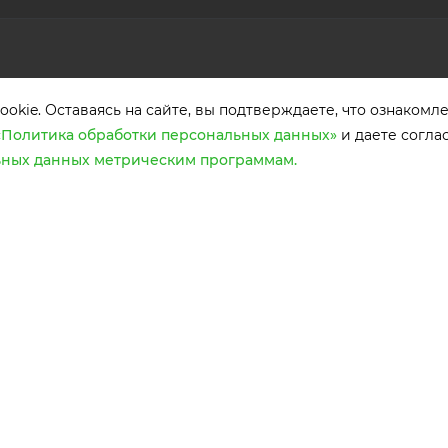
ПОМОЩЬ
ДОКУМЕН
okie. Оставаясь на сайте, вы подтверждаете, что ознакомл
Способы оплаты
Политика о
«Политика обработки персональных данных»
и даете согла
персональн
Условия доставки
ьных данных метрическим программам.
Пользовате
Гарантия на товар
соглашение
Сервис
Согласие н
Карта сайта
метрическ
программа
Статьи
Реквизиты
Советы покупателям
-купе.