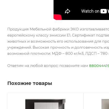
Продукция Мебельной фабрики ЭКО изготавливаетс
европейскому классу эмиссии Е1. Сертификат подтв
животных и возможность его использования для пр
учреждений. Высокая прочность и долговечность и
возможной плотности: МДФ – 800 кг/м3, ЛДСП – 780 к
Ответим на любой вопрос: позвоните нам
88004441
Похожие товары