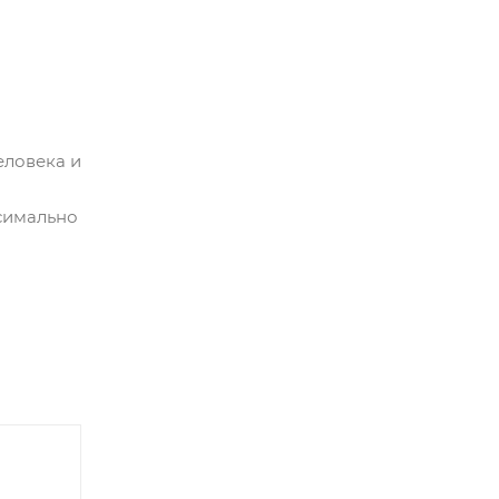
еловека и
симально