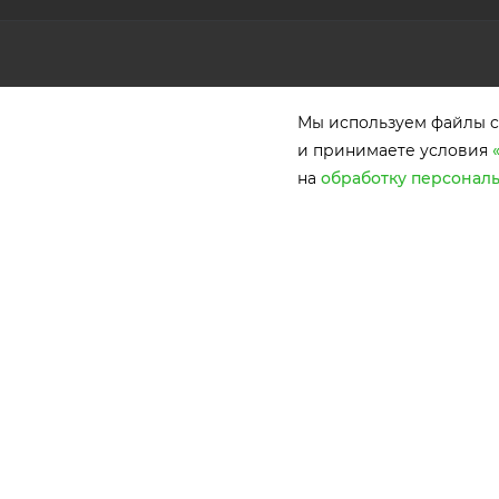
КАТАЛОГ
КОМПАНИЯ
Мы используем файлы co
АКЦИИ
О компании
и принимаете условия
Новости
на
обработку персонал
РАСПРОДАЖА
Отзывы
УСЛУГИ
Вакансии
Награды
КОНТАКТЫ
Обработка персональных
данных
Ваши данные в безопасности! Мы используем cookies
2026 © Производство кухонной и корпусной мебели, шкафов