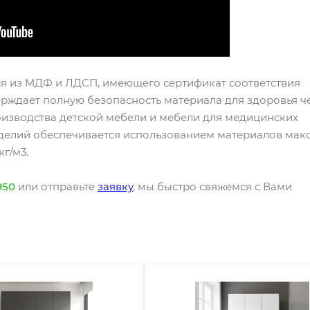
я из МДФ и ЛДСП, имеющего сертификат соответствия
ерждает полную безопасность материала для здоровья ч
оизводства детской мебели и мебели для медицинских
зделий обеспечивается использованием материалов мак
г/м3.
950
или отправьте
заявку
, мы быстро свяжемся с Вами