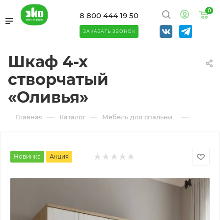
0
8 800 444 19 50
ЗАКАЗАТЬ ЗВОНОК
Шкаф 4-х
створчатый
«Оливья»
—
—
—
Главная
Каталог
Мебель для спальни
Шкафы 
Новинка
Акция