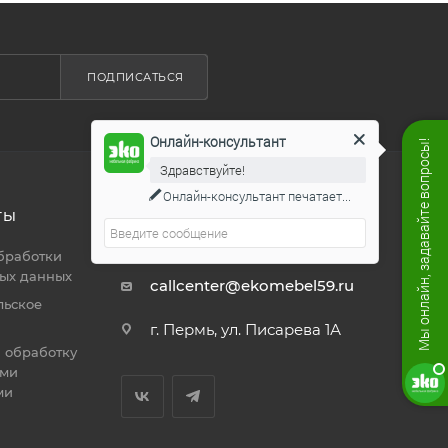
ПОДПИСАТЬСЯ
Онлайн-консультант
Мы онлайн, задавайте вопросы!
Здравствуйте!
Онлайн-консультант
печатает...
ТЫ
8 800 444 19 50
ЗАКАЗАТЬ ЗВОНОК
бработки
ых данных
callcenter@ekomebel59.ru
льское
г. Пермь, ул. Писарева 1А
а обработку
ими
ми