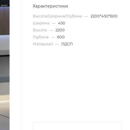
Характеристики
Высота/Ширина/Глубина
—
2200*450*600
Ширина
—
450
Высота
—
2200
Глубина
—
600
Материал
—
ЛДСП