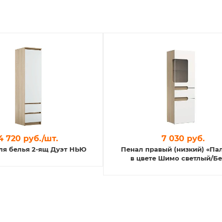
4 720 руб./шт.
7 030 руб.
ля белья 2-ящ Дуэт НЬЮ
Пенал правый (низкий) «Па
в цвете Шимо светлый/Б
глянец