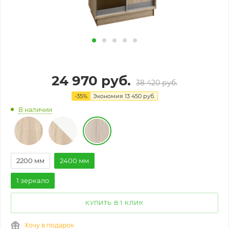
24 970
руб.
38 420
руб.
-
35
%
Экономия
13 450
руб.
В наличии
2200 мм
2400 мм
1 зеркало
КУПИТЬ В 1 КЛИК
Хочу в подарок