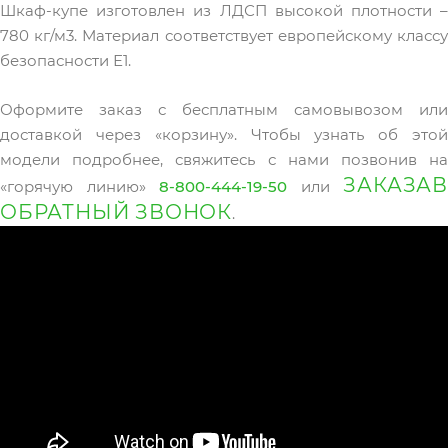
Шкаф-купе изготовлен из ЛДСП высокой плотности –
780 кг/м3. Материал соответствует европейскому классу
безопасности Е1.
Оформите заказ с бесплатным самовывозом или
доставкой через «корзину». Чтобы узнать об этой
модели подробнее, свяжитесь с нами позвонив на
ЗАКАЗА
«горячую линию»
8-800-444-19-50
или
ОБРАТНЫЙ ЗВОНОК
.