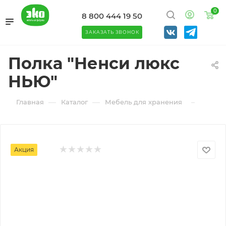
0
8 800 444 19 50
ЗАКАЗАТЬ ЗВОНОК
Полка "Ненси люкс
НЬЮ"
—
—
—
Главная
Каталог
Мебель для хранения
Насте
Акция