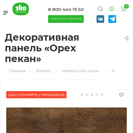
0
8 800 444 19 50
ЗАКАЗАТЬ ЗВОНОК
Декоративная
панель «Орех
пекан»
—
—
—
Главная
Каталог
Мебель для кухни
Фартуки д
цену уточняйте у менеджеров