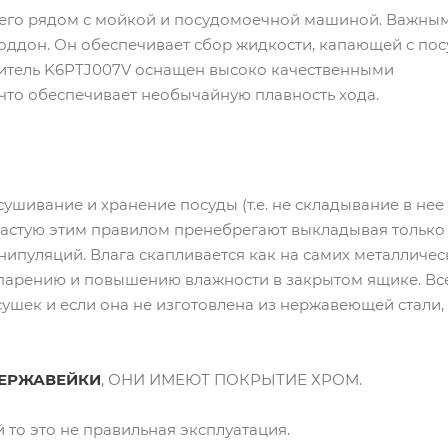
сего рядом с мойкой и посудомоечной машиной. Важны
оддон. Он обеспечивает сбор жидкости, капающей с пос
шитель K6PTJ007V оснащен высоко качественными
что обеспечивает необычайную плавность хода.
ушивание и хранение посуды (т.е. не складывание в нее
зачастую этим правилом пренебрегают выкладывая только
ипуляций. Влага скапливается как на самих металличес
 испарению и повышению влажности в закрытом ящике. Вс
ушек и если она не изготовлена из нержавеющей стали,
ЕРЖАВЕЙКИ
, ОНИ ИМЕЮТ ПОКРЫТИЕ ХРОМ.
то это не правильная эксплуатация.