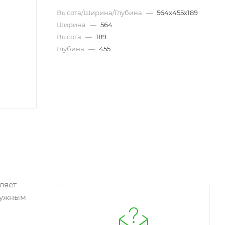
Высота/Ширина/Глубина
—
564х455х189
Ширина
—
564
Высота
—
189
Глубина
—
455
ляет
 нужным