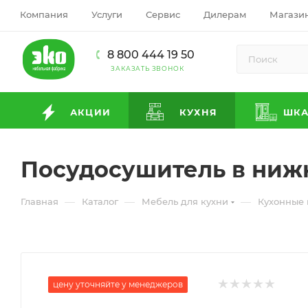
Компания
Услуги
Сервис
Дилерам
Магази
8 800 444 19 50
ЗАКАЗАТЬ ЗВОНОК
АКЦИИ
КУХНЯ
ШК
Посудосушитель в ниж
—
—
—
Главная
Каталог
Мебель для кухни
Кухонные
цену уточняйте у менеджеров