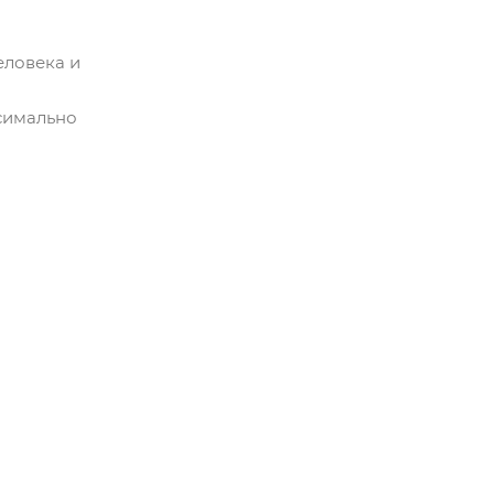
еловека и
симально