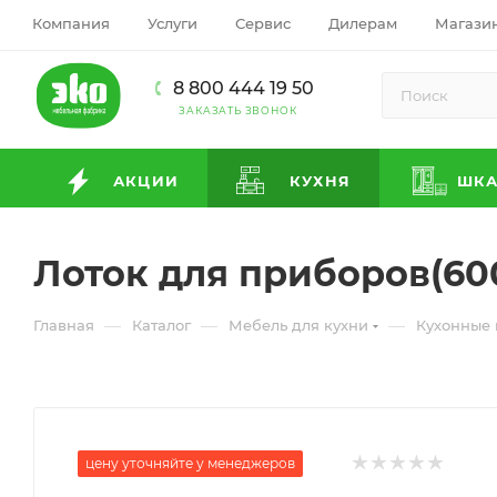
Компания
Услуги
Сервис
Дилерам
Магази
8 800 444 19 50
ЗАКАЗАТЬ ЗВОНОК
АКЦИИ
КУХНЯ
ШК
Лоток для приборов(60
—
—
—
Главная
Каталог
Мебель для кухни
Кухонные
цену уточняйте у менеджеров