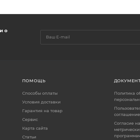
и о
ПОМОЩЬ
ДОКУМЕН
Способы оплаты
Политика о
персональн
Условия доставки
Пользовате
Гарантия на товар
соглашение
Сервис
Согласие н
Карта сайта
метрическ
программа
Статьи