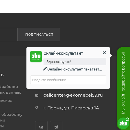
ПОДПИСАТЬСЯ
Онлайн-консультант
Мы онлайн, задавайте вопросы!
Здравствуйте!
Онлайн-консультант
печатает...
ТЫ
8 800 444 19 50
ЗАКАЗАТЬ ЗВОНОК
бработки
ых данных
callcenter@ekomebel59.ru
льское
г. Пермь, ул. Писарева 1А
а обработку
ими
ми