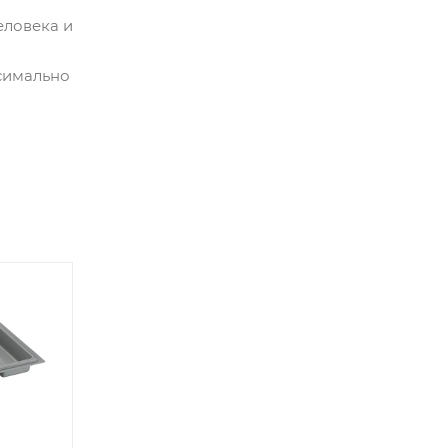
еловека и
симально