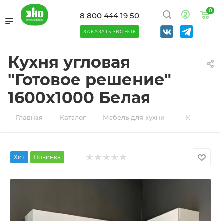
0
8 800 444 19 50
ЗАКАЗАТЬ ЗВОНОК
Кухня угловая
"Готовое решение"
1600х1000 Белая
—
—
—
Главная
Каталог
Мебель для кухни
Кухня угл
Хит
Новинка