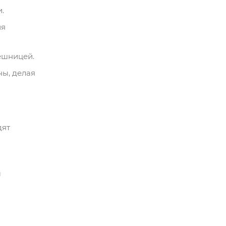
.
ия
лешницей.
ны, делая
дят
м