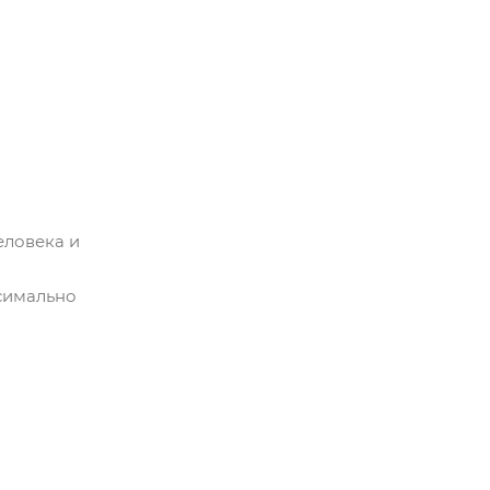
еловека и
симально