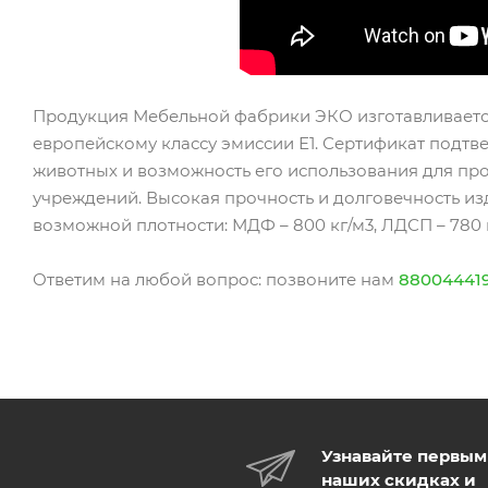
Продукция Мебельной фабрики ЭКО изготавливаетс
европейскому классу эмиссии Е1. Сертификат подтв
животных и возможность его использования для пр
учреждений. Высокая прочность и долговечность и
возможной плотности: МДФ – 800 кг/м3, ЛДСП – 780 к
Ответим на любой вопрос: позвоните нам
88004441
Узнавайте первым
наших скидках и