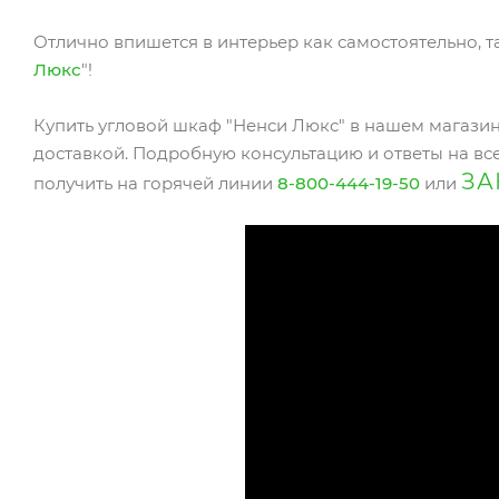
Отлично впишется в интерьер как самостоятельно, т
Люкс
"!
Купить угловой шкаф "Ненси Люкс" в нашем магазин
доставкой. Подробную консультацию и ответы на все
ЗА
получить на горячей линии
8-800-444-19-50
или