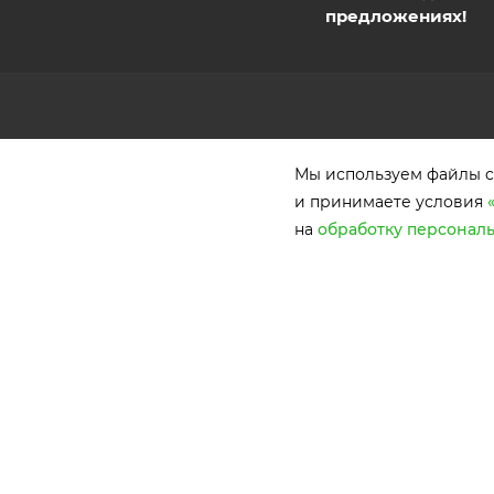
предложениях!
КАТАЛОГ
КОМПАНИЯ
Мы используем файлы co
АКЦИИ
О компании
и принимаете условия
Новости
на
обработку персонал
РАСПРОДАЖА
Отзывы
УСЛУГИ
Вакансии
Награды
КОНТАКТЫ
Обработка персональных
данных