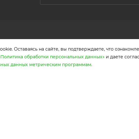
ПОМОЩЬ
ДОКУМЕН
okie. Оставаясь на сайте, вы подтверждаете, что ознакомл
Способы оплаты
Политика о
«Политика обработки персональных данных»
и даете согла
персональн
Условия доставки
ьных данных метрическим программам.
Пользовате
Гарантия на товар
соглашение
Сервис
Согласие н
Карта сайта
метрическ
программа
Статьи
Реквизиты
Советы покупателям