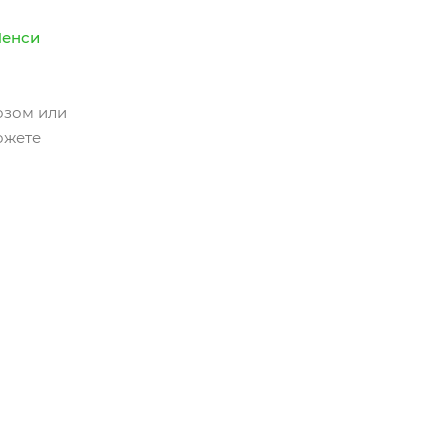
енси
озом или
ожете