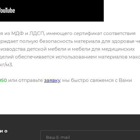
я из МДФ и ЛДСП, имеющего сертификат соответствия
ерждает полную безопасность материала для здоровья ч
оизводства детской мебели и мебели для медицинских
зделий обеспечивается использованием материалов мак
г/м3.
950
или отправьте
заявку
, мы быстро свяжемся с Вами
и о