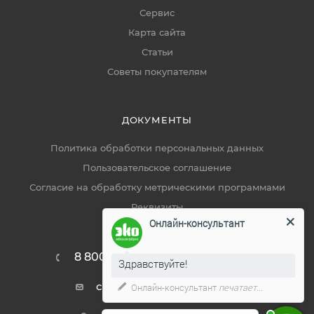
Сервис
Карта сайта
Статьи
Советы покупателям
ДОКУМЕНТЫ
Политика обработки персональных данных
Пользовательское соглашение
Согласие на обработку метрическими программами
Реквизиты
Онлайн-консультант
8 800 444 19 50
ЗАКАЗАТЬ ЗВОНОК
Здравствуйте!
callcenter@ekomebel59.ru
Онлайн-консультант
печатает...