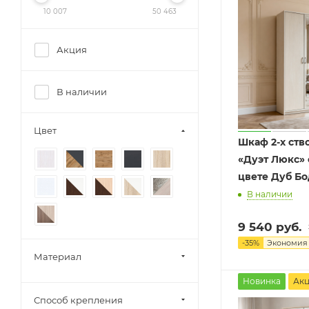
10 007
50 463
Акция
В наличии
1
Цвет
Шкаф 2-х ств
«Дуэт Люкс» 
цвете Дуб Бо
В наличии
9 540
руб.
-
35
%
Экономи
Материал
Новинка
Ак
Способ крепления