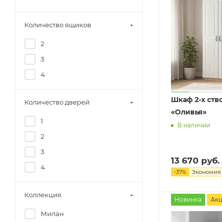
Количество ящиков
2
3
4
Шкаф 2-х ств
Количество дверей
«Оливья»
1
В наличии
2
3
13 670 руб.
4
-
37
%
Экономи
Коллекция
Новинка
Ак
Милан