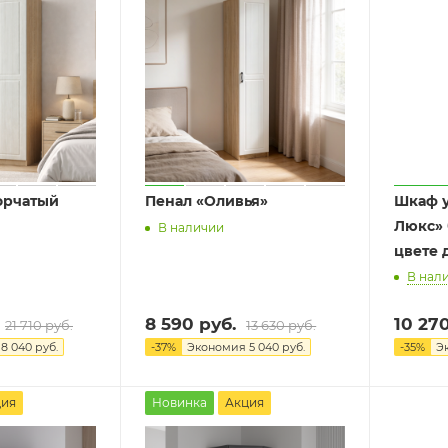
орчатый
Пенал «Оливья»
Шкаф у
Люкс» 
В наличии
цвете 
В нал
8 590 руб.
10 27
21 710 руб.
13 630 руб.
я
8 040 руб.
-
37
%
Экономия
5 040 руб.
-
35
%
Э
ция
Новинка
Акция