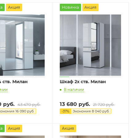
а
Акция
Новинка
Акция
 ств. Милан
Шкаф 2х ств. Милан
ичии
В наличии
0
руб.
13 680
руб.
43 470
руб.
21 720
руб.
кономия
16 090
руб.
-
37
%
Экономия
8 040
руб.
а
Акция
Акция