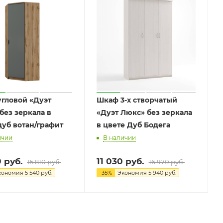
1
гловой «Дуэт
Шкаф 3-х створчатый
без зеркала в
«Дуэт Люкс» без зеркала
дуб вотан/графит
в цвете Дуб Бодега
ичии
В наличии
0
руб.
11 030
руб.
15 810
руб.
16 970
руб.
кономия
5 540
руб.
-
35
%
Экономия
5 940
руб.