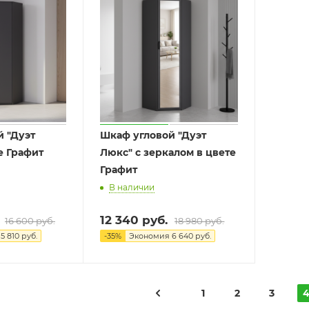
 "Дуэт
Шкаф угловой "Дуэт
е Графит
Люкс" с зеркалом в цвете
Графит
В наличии
12 340
руб.
16 600
руб.
18 980
руб.
я
5 810
руб.
-
35
%
Экономия
6 640
руб.
1
2
3