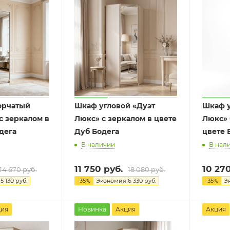
орчатый
Шкаф угловой «Дуэт
Шкаф у
с зеркалом в
Люкс» с зеркалом в цвете
Люкс» 
дега
Дуб Бодега
цвете 
В наличии
В нал
11 750
руб.
10 27
14 670
руб.
18 080
руб.
я
5 130
руб.
-
35
%
Экономия
6 330
руб.
-
35
%
Э
ция
Новинка
Акция
Акция