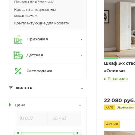
Пеналы для спальни
Кровати с подъемным
механизмом
Комплектующие для кровати
Прихожая
Детская
2
Шкаф 3-х ств
«Оливья»
Распродажа
В наличии
ФИЛЬТР
22 080
руб.
Цена
-
37
%
Экономи
Акция