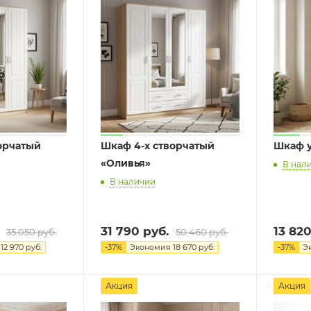
орчатый
Шкаф 4-х створчатый
Шкаф у
«Оливья»
В нал
В наличии
31 790
руб.
13 82
35 050
руб.
50 460
руб.
я
12 970
руб.
-
37
%
Экономия
18 670
руб.
-
37
%
Э
Акция
Акция