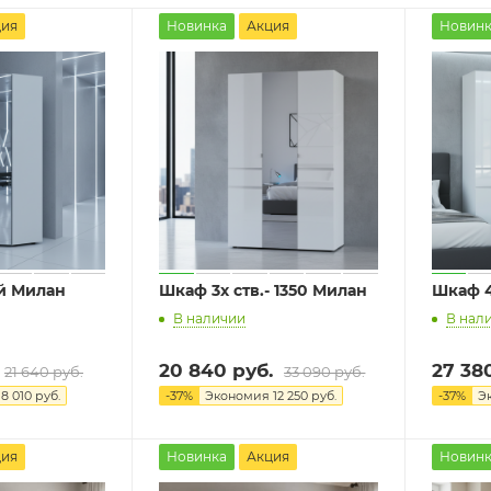
ция
Новинка
Акция
Новинк
й Милан
Шкаф 3х ств.- 1350 Милан
Шкаф 4
В наличии
В нал
20 840
руб.
27 38
21 640
руб.
33 090
руб.
я
8 010
руб.
-
37
%
Экономия
12 250
руб.
-
37
%
Э
ция
Новинка
Акция
Новинк