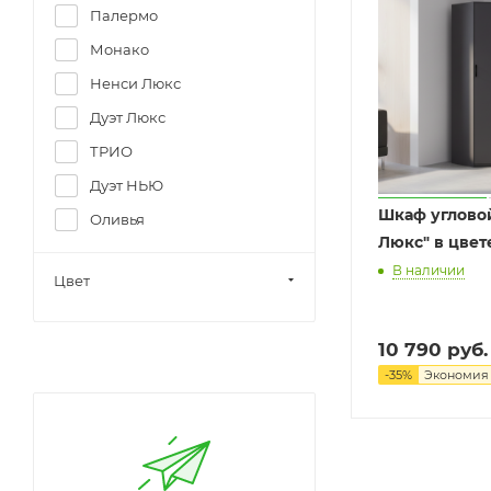
Палермо
Монако
Ненси Люкс
Дуэт Люкс
ТРИО
Дуэт НЬЮ
Шкаф угловой
Оливья
Люкс" в цвет
В наличии
Цвет
10 790
руб.
-
35
%
Экономи