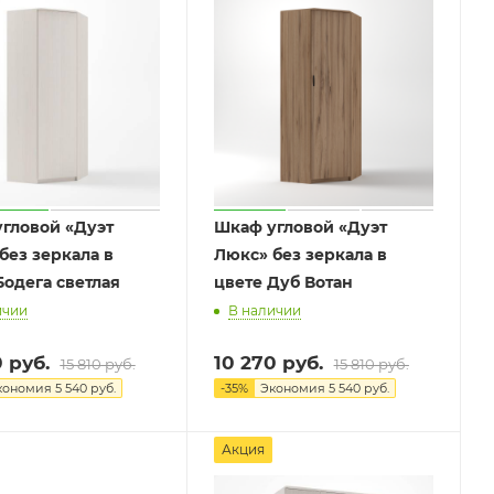
1
1
гловой «Дуэт
Шкаф угловой «Дуэт
без зеркала в
Люкс» без зеркала в
Бодега светлая
цвете Дуб Вотан
ичии
В наличии
0
руб.
10 270
руб.
15 810
руб.
15 810
руб.
кономия
5 540
руб.
-
35
%
Экономия
5 540
руб.
Акция