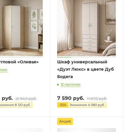
1
гловой «Оливья»
Шкаф универсальный
«Дуэт Люкс» в цвете Дуб
ичии
Бодега
В наличии
0
руб.
7 590
руб.
21 940
руб.
11 670
руб.
кономия
8 120
руб.
-
35
%
Экономия
4 080
руб.
Акция