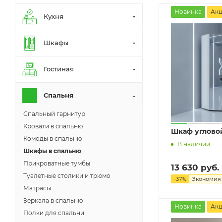
Новинка
Ак
Кухня
Шкафы
Гостиная
Спальня
Спальный гарнитур
Кровати в спальню
Шкаф углово
Комоды в спальню
В наличии
Шкафы в спальню
Прикроватные тумбы
13 630
руб.
Туалетные столики и трюмо
-
37
%
Экономи
Матрасы
Зеркала в спальню
Новинка
Ак
Полки для спальни