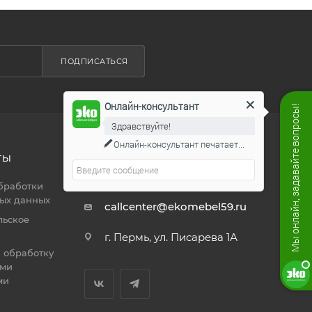
ПОДПИСАТЬСЯ
Онлайн-консультант
Мы онлайн, задавайте вопросы!
Здравствуйте!
Онлайн-консультант
печатает...
ТЫ
8 800 444 19 50
ЗАКАЗАТЬ ЗВОНОК
бработки
ых данных
callcenter@ekomebel59.ru
льское
г. Пермь, ул. Писарева 1А
а обработку
ими
ми