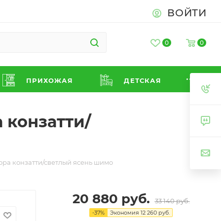
ВОЙТИ
0
0
ПРИХОЖАЯ
ДЕТСКАЯ
 конзатти/
ора конзатти/светлый ясень шимо
20 880
руб.
33 140
руб.
-
37
%
Экономия
12 260
руб.