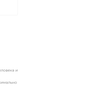
еловека и
симально