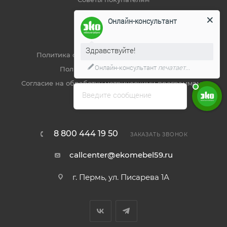
Онлайн-консультант
ДОКУМЕНТЫ
Здравствуйте!
Политика обработки персональных данных
Онлайн-консультант
печатает...
Пользовательское соглашение
Согласие на обработку метрическими программами
Введите сообщение
Реквизиты
8 800 444 19 50
ЗАКАЗАТЬ ЗВОНОК
callcenter@ekomebel59.ru
г. Пермь, ул. Писарева 1А