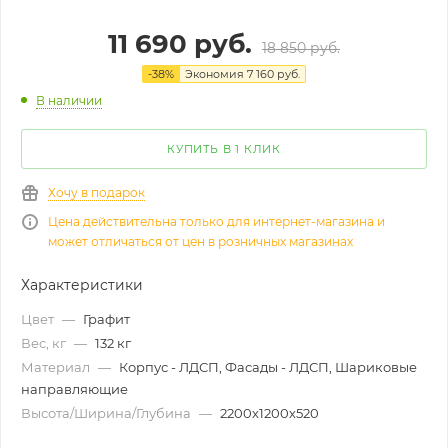
11 690
руб.
18 850
руб.
-
38
%
Экономия
7 160
руб.
В наличии
КУПИТЬ В 1 КЛИК
Хочу в подарок
Цена действительна только для интернет-магазина и
может отличаться от цен в розничных магазинах
Характеристики
Цвет
—
Графит
Вес, кг
—
132 кг
Материал
—
Корпус - ЛДСП, Фасады - ЛДСП, Шариковые
направляющие
Высота/Ширина/Глубина
—
2200х1200х520