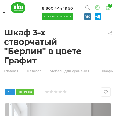
0
8 800 444 19 50
ЗАКАЗАТЬ ЗВОНОК
Шкаф 3-х
створчатый
"Берлин" в цвете
Графит
—
—
—
Главная
Каталог
Мебель для хранения
Шкафы
Хит
Новинка