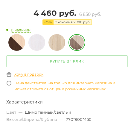
4 460
руб.
6 850
руб.
-
35
%
Экономия
2 390
руб.
В наличии
КУПИТЬ В 1 КЛИК
Хочу в подарок
Цена действительна только для интернет-магазина и
может отличаться от цен в розничных магазинах
Характеристики
Цвет
—
Шимо темный/светлый
Высота/Ширина/Глубина
—
770*900*450