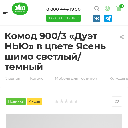
0
8 800 444 19 50
ЗАКАЗАТЬ ЗВОНОК
Комод 900/3 «Дуэт
НЬЮ» в цвете Ясень
шимо светлый/
темный
—
—
—
Главная
Каталог
Мебель для гостиной
Комоды в
Новинка
Акция