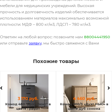
мебели для медицинских учреждений. Высокая
прочность и долговечность изделий обеспечивается
использованием материалов максимально возможной
плотности: МДФ – 800 кг/м3, ЛДСП – 780 кг/м3.
Ответим на любой вопрос: позвоните нам
88004441950
или отправьте
заявку
, мы быстро свяжемся с Вами
Похожие товары
3 170 руб.
4 460 руб.
Комод 480 "Дуэт Люкс" в
Комод 900/3 «Дуэт НЬЮ» в
цвете Графит
цвете Дуб сонома